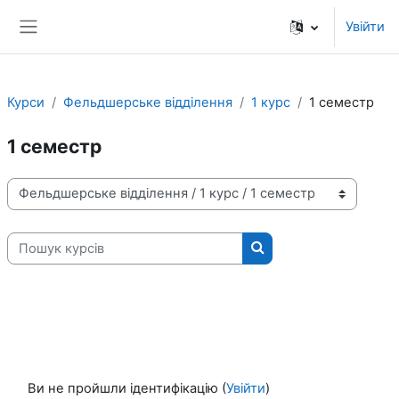
Перейти до головного вмісту
Увійти
Бокова панель
Курси
Фельдшерське відділення
1 курс
1 семестр
1 семестр
Категорії курсів
Пошук курсів
Пошук курсів
Ви не пройшли ідентифікацію (
Увійти
)