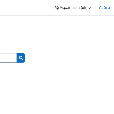
Українська ‎(uk)‎
Увійти
Пошук курсів