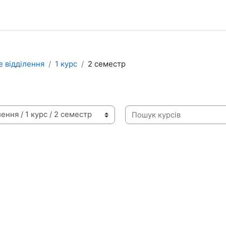
 відділення
1 курс
2 семестр
Пошук курсів