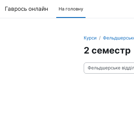
Перейти до головного вмісту
Гаврось онлайн
На головну
Курси
Фельдшерське
2 семестр
Категорії курсів