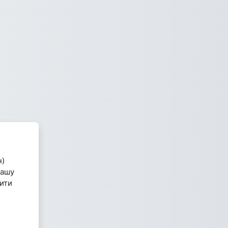
н)
вашу
вити