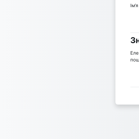
Ім’
З
Зн
Еле
пош