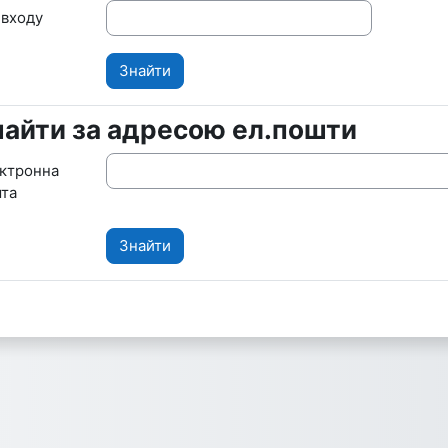
я входу
найти за адресою ел.пошти
айти за адресою ел.пошти
ктронна
та