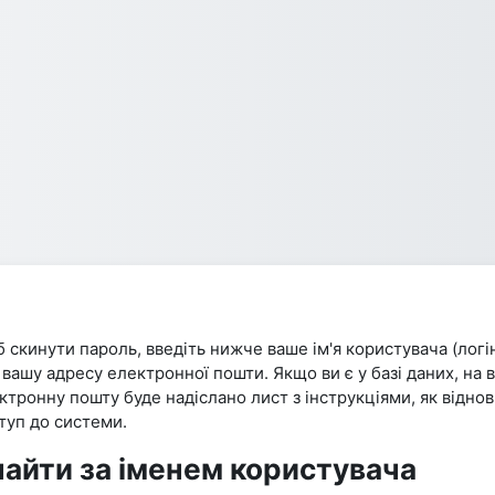
 скинути пароль, введіть нижче ваше ім'я користувача (логі
 вашу адресу електронної пошти. Якщо ви є у базі даних, на 
ктронну пошту буде надіслано лист з інструкціями, як відно
туп до системи.
найти за іменем користувача
айти за іменем користувача